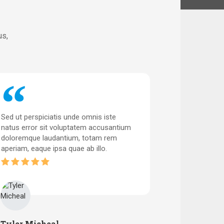
us,
Sed ut perspiciatis unde omnis iste
Sed ut perspi
natus error sit voluptatem accusantium
natus error 
doloremque laudantium, totam rem
doloremque 
aperiam, eaque ipsa quae ab illo.
aperiam, eaqu
Tyler Micheal
John Trav