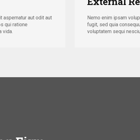
External Re
 aspernatur aut odit aut
Nemo enim ipsam volupta
s qui ratione
fugit, sed quia consequ
 vida.
voluptatem sequi nesciun