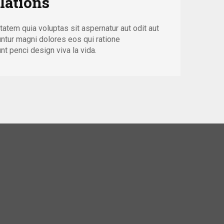
lations
tem quia voluptas sit aspernatur aut odit aut
untur magni dolores eos qui ratione
t penci design viva la vida.