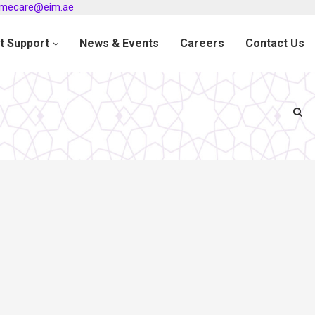
omecare@eim.ae
nt Support
News & Events
Careers
Contact Us