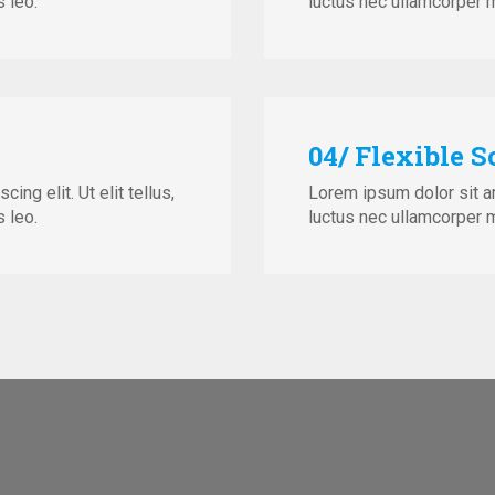
 leo.
luctus nec ullamcorper m
04/ Flexible 
ng elit. Ut elit tellus,
Lorem ipsum dolor sit ame
 leo.
luctus nec ullamcorper m