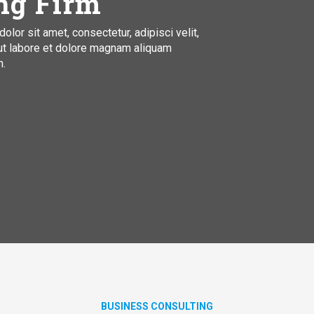
ng Firm
or sit amet, consectetur, adipisci velit,
ut labore et dolore magnam aliquam
n.
BUSINESS CONSULTING