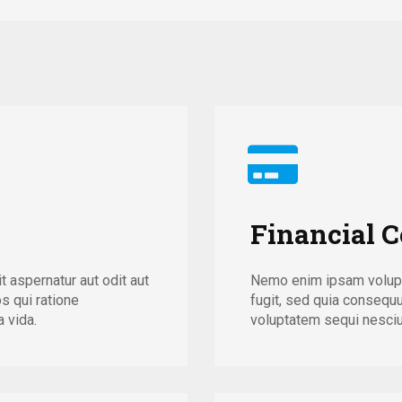
Financial C
 aspernatur aut odit aut
Nemo enim ipsam volupta
s qui ratione
fugit, sed quia consequ
 vida.
voluptatem sequi nesciun