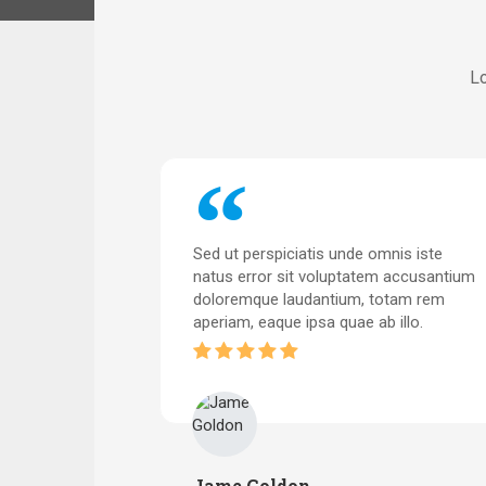
Lo
nis iste
Sed ut perspiciatis unde omnis iste
 accusantium
natus error sit voluptatem accusantium
tam rem
doloremque laudantium, totam rem
illo.
aperiam, eaque ipsa quae ab illo.
Jame Goldon