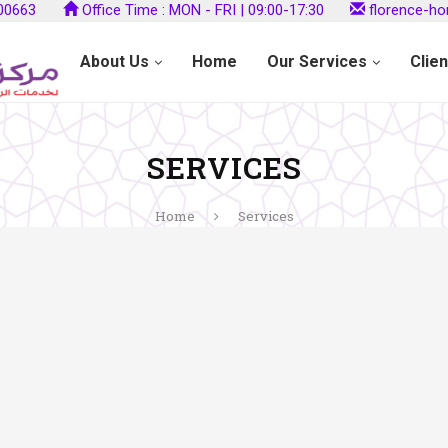
800663
Office Time : MON - FRI | 09:00-17:30
florence-h
About Us
Home
Our Services
Clie
SERVICES
Home
Services