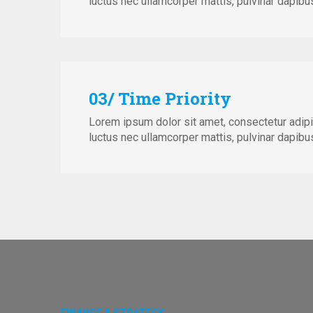
luctus nec ullamcorper mattis, pulvinar dapibus
03/ Time Priority
Lorem ipsum dolor sit amet, consectetur adipisci
luctus nec ullamcorper mattis, pulvinar dapibus